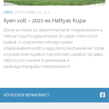
HÍREK
SZEPTEMBER 28, 2021
Ilyen volt – 2021-es Hattyas Kupa
Ebben az évben 24. alkalommal került megrendezésre a
Hattyas Kupa Focigála,amelyen 8 csapat mérte össze
tudását. A szeptemberi hétvége nyárias
időjárásávalkedvezett a nagyszámú résztvevőknek. Voltak
a korábbi évek kupáiból már jólismert csapatok, de újabb,
fiatal focizni szeretők is jelentkeztek a
barátságoshangulatú mérkőzésekre.A...
KÖVESSEN BENNÜNKET: