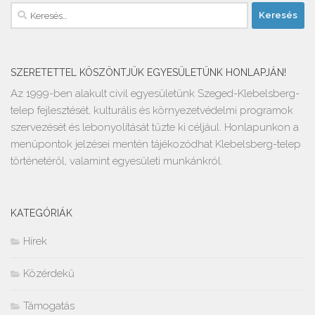
Keresés:
SZERETETTEL KÖSZÖNTJÜK EGYESÜLETÜNK HONLAPJÁN!
Az 1999-ben alakult civil egyesületünk Szeged-Klebelsberg-
telep fejlesztését, kulturális és környezetvédelmi programok
szervezését és lebonyolítását tűzte ki céljául. Honlapunkon a
menüpontok jelzései mentén tájékozódhat Klebelsberg-telep
történetéről, valamint egyesületi munkánkról.
KATEGÓRIÁK
Hírek
Közérdekű
Támogatás