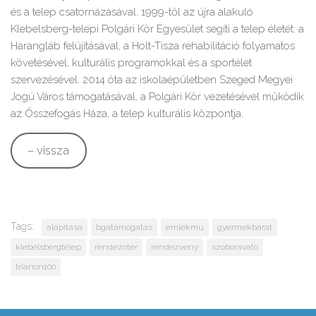
és a telep csatornázásával. 1999-től az újra alakuló
Klebelsberg-telepi Polgári Kör Egyesület segíti a telep életét: a
Harangláb felújításával, a Holt-Tisza rehabilitáció folyamatos
követésével, kulturális programokkal és a sportélet
szervezésével. 2014 óta az iskolaépületben Szeged Megyei
Jogú Város támogatásával, a Polgári Kör vezetésével működik
az Összefogás Háza, a telep kulturális központja.
– vissza
Tags:
alapitasa
bgatamogatas
emlekmu
gyermekbarat
klebelsbergtelep
rendezoter
rendezveny
szoboravato
trianon100