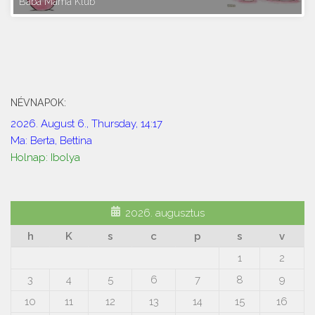
Baba Mama Klub
NÉVNAPOK:
2026. August 6., Thursday, 14:17
Ma: Berta, Bettina
Holnap: Ibolya
2026. augusztus
h
K
s
c
p
s
v
1
2
3
4
5
6
7
8
9
10
11
12
13
14
15
16