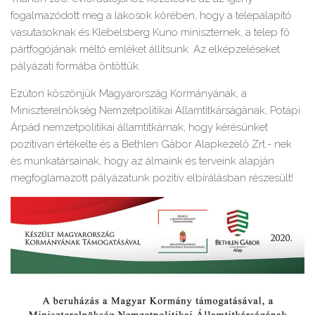
fogalmazódott meg a lakosok körében, hogy a telepalapító
vasutasoknak és Klebelsberg Kuno miniszternek, a telep fő
pártfogójának méltó emléket állítsunk. Az elképzeléseket
pályázati formába öntöttük.
Ezúton köszönjük Magyarország Kormányának, a
Miniszterelnökség Nemzetpolitikai Államtitkárságának, Potápi
Árpád nemzetpolitikai államtitkárnak, hogy kérésünket
pozitívan értékelte és a Bethlen Gábor Alapkezelő Zrt.- nek
és munkatársainak, hogy az álmaink és terveink alapján
megfoglamazott pályázatunk pozitív elbírálásban részesült!