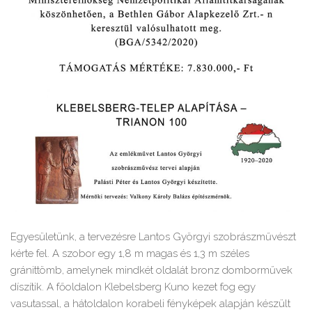
Egyesületünk, a tervezésre Lantos Györgyi szobrászművészt
kérte fel. A szobor egy 1,8 m magas és 1,3 m széles
gránittömb, amelynek mindkét oldalát bronz domborművek
díszítik. A főoldalon Klebelsberg Kuno kezet fog egy
vasutassal, a hátoldalon korabeli fényképek alapján készült