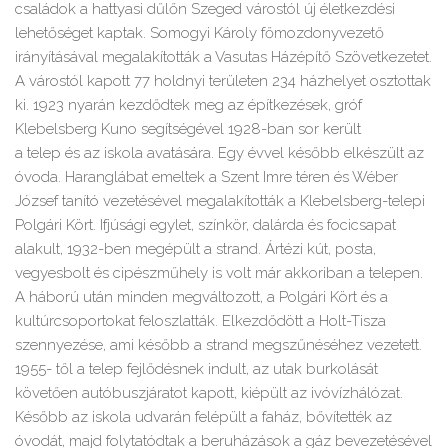
családok a hattyasi dűlőn Szeged várostól új életkezdési
lehetőséget kaptak. Somogyi Károly főmozdonyvezető
irányításával megalakították a Vasutas Házépítő Szövetkezetet.
A várostól kapott 77 holdnyi területen 234 házhelyet osztottak
ki. 1923 nyarán kezdődtek meg az építkezések, gróf
Klebelsberg Kuno segítségével 1928-ban sor került
a telep és az iskola avatására. Egy évvel később elkészült az
óvoda. Haranglábat emeltek a Szent Imre téren és Wéber
József tanító vezetésével megalakították a Klebelsberg-telepi
Polgári Kört. Ifjúsági egylet, színkör, dalárda és focicsapat
alakult, 1932-ben megépült a strand. Ártézi kút, posta,
vegyesbolt és cipészműhely is volt már akkoriban a telepen.
A háború után minden megváltozott, a Polgári Kört és a
kultúrcsoportokat feloszlatták. Elkezdődött a Holt-Tisza
szennyezése, ami később a strand megszűnéséhez vezetett.
1955- től a telep fejlődésnek indult, az utak burkolását
követően autóbuszjáratot kapott, kiépült az ivóvízhálózat.
Később az iskola udvarán felépült a faház, bővítették az
óvodát, majd folytatódtak a beruházások a gáz bevezetésével