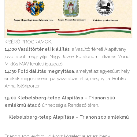
KÍSÉRŐ PROGRAMOK:
14:00 Vasúttörténeti kiállítás
, a Vasúttörténeti Alapítvány
jóvoltából, megnyitja: Nagy József kuratóriumi titkár és Mondi
Miklós MÁV területi igazgató.
14:30 Fotókiállítás megnyitása
, amelyet az egyesület helyi
értékek megőrzéséért pályázatában írt ki, megnyitja: Bobkó
Anna fotóriporter.
15:00 Klebelsberg-telep Alapítása – Trianon 100
emlékmű átadó
ünnepség a Rendező téren.
Klebelsberg-telep Alapítása – Trianon 100 emlékmű
Trianon 100. évfordulójához közeledve az az igény