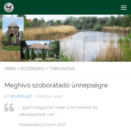
Skip to content
HÍREK
/
KÖZÉRDEKŰ
/
TÁMOGATÁS
Meghívó szoborátadó ünnepségre
BY
EGYESULET
·
JÚNIUS 9, 2022
„…igazi meggyőző ereje a tényeknek és
alkotásoknak van.”
Klebelsberg Kuno Gróf