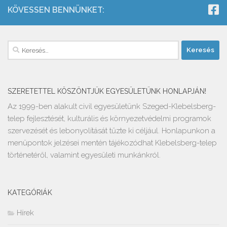
KÖVESSEN BENNÜNKET:
Keresés:
SZERETETTEL KÖSZÖNTJÜK EGYESÜLETÜNK HONLAPJÁN!
Az 1999-ben alakult civil egyesületünk Szeged-Klebelsberg-
telep fejlesztését, kulturális és környezetvédelmi programok
szervezését és lebonyolítását tűzte ki céljául. Honlapunkon a
menüpontok jelzései mentén tájékozódhat Klebelsberg-telep
történetéről, valamint egyesületi munkánkról.
KATEGÓRIÁK
Hírek