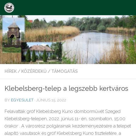
Skip to content
HÍREK
/
KÖZÉRDEKŰ
/
TÁMOGATÁS
Klebelsberg-telep a legszebb kertváros
BY
EGYESULET
·
JÚNIUS 15, 2022
Felavatták gróf Klebelsberg Kuno domborművét Szeged
Klebelsberg-telepen, 2022. június 11- én, szombaton, 15:00
órakor . A városrész polgárainak kezdeményezésére a telepet
alapító vasutasok és gróf Klebelsberg Kuno tiszteletére, a