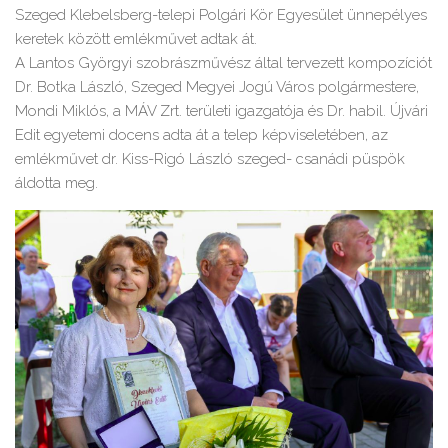
Szeged Klebelsberg-telepi Polgári Kör Egyesület ünnepélyes
keretek között emlékművet adtak át.
A Lantos Györgyi szobrászművész által tervezett kompozíciót
Dr. Botka László, Szeged Megyei Jogú Város polgármestere,
Mondi Miklós, a MÁV Zrt. területi igazgatója és Dr. habil. Újvári
Edit egyetemi docens adta át a telep képviseletében, az
emlékművet dr. Kiss-Rigó László szeged- csanádi püspök
áldotta meg.