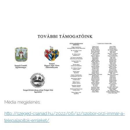
Média megjelenés:
http://szeged-csanad.hu/2022/06/12/szobor-orzi-immar-a-
telepalapitok-emleket/