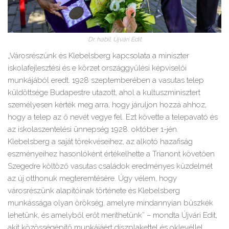
Dr. habil. Újvári Edit
„Városrészünk és Klebelsberg kapcsolata a miniszter
iskolafejlesztési és e körzet országgyűlési képviselői
munkájából eredt. 1928 szeptemberében a vasutas telep
küldöttsége Budapestre utazott, ahol a kultuszminisztert
személyesen kérték meg arra, hogy járuljon hozzá ahhoz,
hogy a telep az ő nevét vegye fel. Ezt követte a telepavató és
az iskolaszentelési ünnepség 1928. október 1-jén.
Klebelsberg a saját törekvéseihez, az alkotó hazafiság
eszményeihez hasonlóként értékelhette a Trianont követően
Szegedre költöző vasutas családok eredményes küzdelmét
az új otthonuk megteremtésére. Úgy vélem, hogy
városrészünk alapítóinak története és Klebelsberg
munkássága olyan örökség, amelyre mindannyian büszkék
lehetünk, és amelyből erőt meríthetünk” – mondta Újvári Edit,
akit közösségépítő munkájáért díszplakettel és oklevéllel