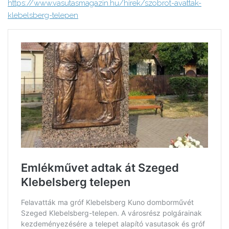
https://www.vasutasmagazin.hu/hirek/szobrot-avattak-
klebelsberg-telepen