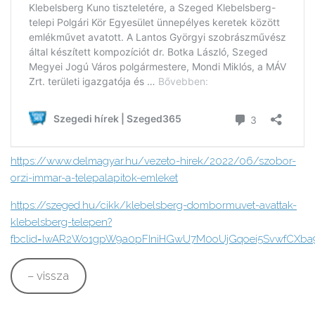
https://www.delmagyar.hu/vezeto-hirek/2022/06/szobor-
orzi-immar-a-telepalapitok-emleket
https://szeged.hu/cikk/klebelsberg-dombormuvet-avattak-
klebelsberg-telepen?
fbclid=IwAR2Wo1gpW9a0pFIniHGwU7M0oUjGqoei5SvwfCXb
– vissza