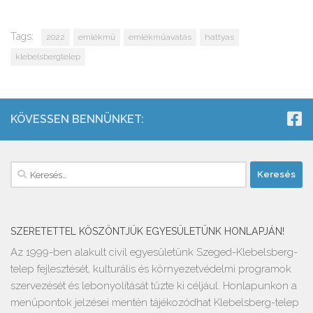
Tags:
2022
emlékmű
emlékműavatás
hattyas
klebelsbergtelep
KÖVESSEN BENNÜNKET:
Keresés:
SZERETETTEL KÖSZÖNTJÜK EGYESÜLETÜNK HONLAPJÁN!
Az 1999-ben alakult civil egyesületünk Szeged-Klebelsberg-
telep fejlesztését, kulturális és környezetvédelmi programok
szervezését és lebonyolítását tűzte ki céljául. Honlapunkon a
menüpontok jelzései mentén tájékozódhat Klebelsberg-telep