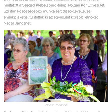
méltatott a Szeged Klebelsberg-telepi Polgári Kör Egyesület.
Szintén közösségépítő munkájáért díszoklevéllel és
emlékplakettel tüntették ki az egyesület korábbi elnökét,
Nacsa Jánosnét.
Nacsa Jánosné