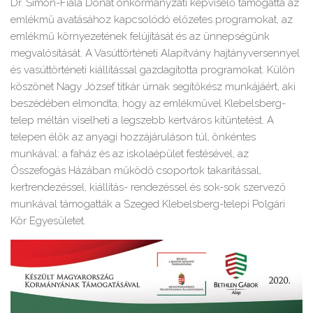
Dr. Simon-Fiala Donát önkormányzati képviselő támogatta az
emlékmű avatásához kapcsolódó előzetes programokat, az
emlékmű környezetének felújítását és az ünnepségünk
megvalósítását. A Vasúttörténeti Alapítvány hajtányversennyel
és vasúttörténeti kiállítással gazdagította programokat. Külön
köszönet Nagy József titkár úrnak segítőkész munkájáért, aki
beszédében elmondta, hogy az emlékművel Klebelsberg-
telep méltán viselheti a legszebb kertváros kitüntetést. A
telepen élők az anyagi hozzájáruláson túl, önkéntes
munkával: a faház és az iskolaépület festésével, az
Összefogás Házában működő csoportok takarítással,
kertrendezéssel, kiállítás- rendezéssel és sok-sok szervező
munkával támogatták a Szeged Klebelsberg-telepi Polgári
Kör Egyesületet.