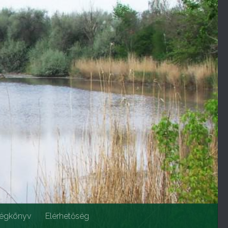
égkönyv
Elérhetőség