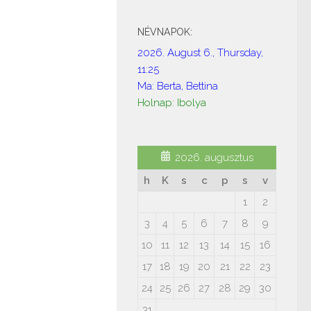
NÉVNAPOK:
2026. August 6., Thursday,
11:25
Ma: Berta, Bettina
Holnap: Ibolya
2026. augusztus
h
K
s
c
p
s
v
1
2
3
4
5
6
7
8
9
10
11
12
13
14
15
16
17
18
19
20
21
22
23
24
25
26
27
28
29
30
31