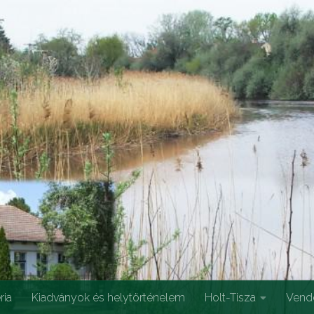
ria
Kiadványok és helytörténelem
Holt-Tisza
Vend