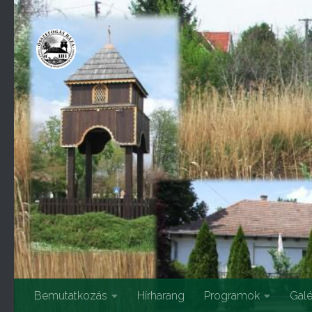
Skip to content
Bemutatkozás
Hírharang
Programok
Galé