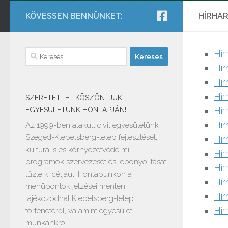
KÖVESSEN BENNÜNKET:
HÍRHAR
Keresés:
Hír
Hír
Hír
Hír
SZERETETTEL KÖSZÖNTJÜK
Hír
EGYESÜLETÜNK HONLAPJÁN!
Hír
Az 1999-ben alakult civil egyesületünk
Szeged-Klebelsberg-telep fejlesztését,
Hír
kulturális és környezetvédelmi
Hír
programok szervezését és lebonyolítását
Hír
tűzte ki céljául. Honlapunkon a
Hír
menüpontok jelzései mentén
Hír
tájékozódhat Klebelsberg-telep
Hír
történetéről, valamint egyesületi
munkánkról.