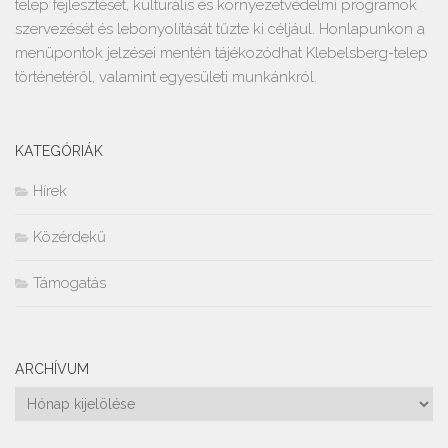
telep fejlesztését, kulturális és környezetvédelmi programok
szervezését és lebonyolítását tűzte ki céljául. Honlapunkon a
menüpontok jelzései mentén tájékozódhat Klebelsberg-telep
történetéről, valamint egyesületi munkánkról.
KATEGÓRIÁK
Hírek
Közérdekű
Támogatás
ARCHÍVUM
Archívum