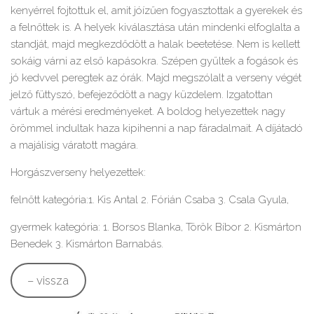
kenyérrel fojtottuk el, amit jóízűen fogyasztottak a gyerekek és
a felnőttek is. A helyek kiválasztása után mindenki elfoglalta a
standját, majd megkezdődött a halak beetetése. Nem is kellett
sokáig várni az első kapásokra. Szépen gyűltek a fogások és
jó kedvvel peregtek az órák. Majd megszólalt a verseny végét
jelző füttyszó, befejeződött a nagy küzdelem. Izgatottan
vártuk a mérési eredményeket. A boldog helyezettek nagy
örömmel indultak haza kipihenni a nap fáradalmait. A díjátadó
a majálisig váratott magára.
Horgászverseny helyezettek:
felnőtt kategória:1. Kis Antal 2. Fórián Csaba 3. Csala Gyula,
gyermek kategória: 1. Borsos Blanka, Török Bíbor 2. Kismárton
Benedek 3. Kismárton Barnabás.
– vissza