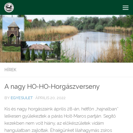
Skip to content
HÍREK
A nagy HO-HO-Horgászverseny
BY
EGYESULET
·
ÁPRILIS 20, 2022
Kis és nagy horgászaink április 28-án, hétfőn „hajnalban”
lelkesen gyülekeztek a párás Holt-Maros partján. Segítő
kezekben nem volt hiány, az előkészületek vidám
hangulatban zajlottak. Éhségünket lilahagymás zsíros